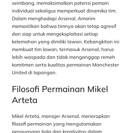
seimbang, memaksimalkan potensi pemain
individual sekaligus memperkuat dinamika tim.
Dalam menghadapi Arsenal, Amorim
memastikan bahwa timnya akan tetap agresif
dan siap untuk mengeksploitasi setiap
kelemahan yang dimiliki lawan. Kebangkitan ini
membuat tim lawan, termasuk Arsenal, harus
lebih waspada dan tidak menganggap remeh
komitmen serta kualitas permainan Manchester
United di lapangan.
Filosofi Permainan Mikel
Arteta
Mikel Arteta, manajer Arsenal, menerapkan
filosofi permainan yang mengutamakan
penguasaan bola dan kreativitas dalam