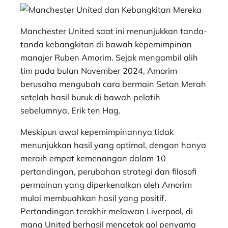
Manchester United saat ini menunjukkan tanda-
tanda kebangkitan di bawah kepemimpinan
manajer Ruben Amorim. Sejak mengambil alih
tim pada bulan November 2024, Amorim
berusaha mengubah cara bermain Setan Merah
setelah hasil buruk di bawah pelatih
sebelumnya, Erik ten Hag.
Meskipun awal kepemimpinannya tidak
menunjukkan hasil yang optimal, dengan hanya
meraih empat kemenangan dalam 10
pertandingan, perubahan strategi dan filosofi
permainan yang diperkenalkan oleh Amorim
mulai membuahkan hasil yang positif.
Pertandingan terakhir melawan Liverpool, di
mana United berhasil mencetak gol penyama