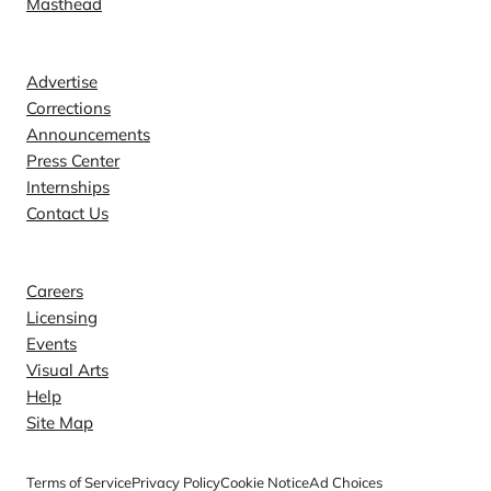
Masthead
Contact
Advertise
Corrections
Announcements
Press Center
Internships
Contact Us
Explore
Careers
Licensing
Events
Visual Arts
Help
Site Map
Terms of Service
Privacy Policy
Cookie Notice
Ad Choices