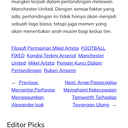
mungkin terjadi dalam pertandingan melawan
Manchester United. Dengan semua faktor yang
ada, pertandingan ini tidak hanya akan menjadi
sebuah laga biasa, tetapi juga momen yang
akan menentukan arah musim bagi kedua tim.
Filosofi Permainan Mikel Arteta
FOOTBALL
FIXED
Kondisi Terkini Arsenal
Manchester
United
Mikel Arteta
Pemain Kunci Dalam
Pertandingan
Ruben Amorim
←
Previous:
Next:
Ange Postecoglou
Mengintip Performa
Memahami Kekecewaan
Mengagumkan
Tamworth Terhadap
Alexander Isak
Tayangan Ulang
→
Editor Picks