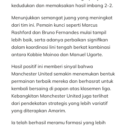
kedudukan dan memaksakan hasil imbang 2-2.
Menunjukkan semangat juang yang meningkat
dari tim ini. Pemain kunci seperti Marcus
Rashford dan Bruno Fernandes mulai tampil
lebih baik, serta adanya perbaikan signifikan
dalam koordinasi lini tengah berkat kombinasi
antara Kobbie Mainoo dan Manuel Ugarte. ​
Hasil positif ini memberi sinyal bahwa
Manchester United semakin menemukan bentuk
permainan terbaik mereka dan berhasrat untuk
kembali bersaing di papan atas klasemen liga.​
Kebangkitan Manchester United juga terlihat
dari pendekatan strategis yang lebih variatif
yang diterapkan Amorim.
Ia telah berhasil meramu formasi yang lebih