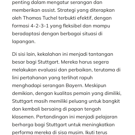
penting dalam mengatur serangan dan
memberikan assist. Strategi yang diterapkan
oleh Thomas Tuchel terbukti efektif, dengan
formasi 4-2-3-1 yang fleksibel dan mampu
beradaptasi dengan berbagai situasi di
lapangan.
Di sisi lain, kekalahan ini menjadi tantangan
besar bagi Stuttgart. Mereka harus segera
melakukan evaluasi dan perbaikan, terutama di
lini pertahanan yang terlihat rapuh
menghadapi serangan Bayern. Meskipun
demikian, dengan kualitas pemain yang dimiliki,
Stuttgart masih memiliki peluang untuk bangkit
dan kembali bersaing di papan tengah
klasemen. Pertandingan ini menjadi pelajaran
berharga bagi Stuttgart untuk meningkatkan
performa mereka di sisa musim. Ikuti terus