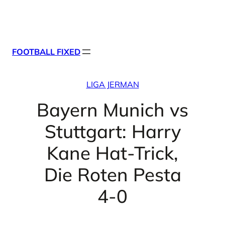
Skip
X
Facebook
Instag
Linke
to
content
FOOTBALL FIXED
LIGA JERMAN
Bayern Munich vs
Stuttgart: Harry
Kane Hat-Trick,
Die Roten Pesta
4-0