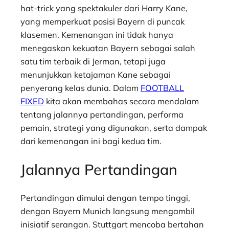
hat-trick yang spektakuler dari Harry Kane,
yang memperkuat posisi Bayern di puncak
klasemen. Kemenangan ini tidak hanya
menegaskan kekuatan Bayern sebagai salah
satu tim terbaik di Jerman, tetapi juga
menunjukkan ketajaman Kane sebagai
penyerang kelas dunia. Dalam
FOOTBALL
FIXED
kita akan membahas secara mendalam
tentang jalannya pertandingan, performa
pemain, strategi yang digunakan, serta dampak
dari kemenangan ini bagi kedua tim.
Jalannya Pertandingan
Pertandingan dimulai dengan tempo tinggi,
dengan Bayern Munich langsung mengambil
inisiatif serangan. Stuttgart mencoba bertahan