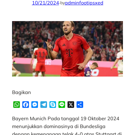
10/21/2024
·
adminfootipsxed
by
Bagikan
W
F
M
T
S
L
X
S
h
a
e
e
k
i
h
a
c
s
l
y
n
a
Bayern Munich Pada tanggal 19 Oktober 2024
t
e
s
e
p
e
r
menunjukkan dominasinya di Bundesliga
s
b
e
g
e
e
dengan kemenangan telak 4-0 atas Stuttgart di