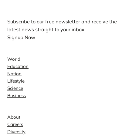
Our Newsletters
Subscribe to our free newsletter and receive the
latest news straight to your inbox.
Signup Now
News
World
Education
Nation
Lifestyle
Science
Business
Company
About
Careers
Diversity