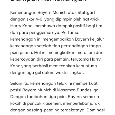
Kemenangan Bayern Munich atas Stuttgart
dengan skor 4-0, yang dipimpin oleh hat-trick
Harry Kane, membawa dampak positif bagi tim
dan para penggemarnya. Pertama,
kemenangan ini mengembalikan Bayern ke jalur
kemenangan setelah tiga pertandingan tanpa
poin penuh. Hal ini meningkatkan moral tim dan
kepercayaan diri para pemain, terutama Harry
Kane yang berhasil memecahkan kebuntuan
dengan tiga gol dalam waktu singkat.
Selain itu, kemenangan telak ini memperkuat
posisi Bayern Munich di klasemen Bundesliga.
Dengan tambahan tiga poin, Bayern semakin
kokoh di puncak klasemen, memperlebar jarak
dengan pesaing-pesaing terdekatnya. Dominasi