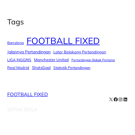
Tags
FOOTBALL FIXED
Barcelona
Jalannya Pertandingan
Latar Belakang Pertandingan
Manchester United
LIGA INGGRIS
Pertandingan Babak Pertama
Real Madrid
ShotsGoal
Statistik Pertandingan
FOOTBALL FIXED
X
Facebook
Instag
Linke
SEPAK BOLA