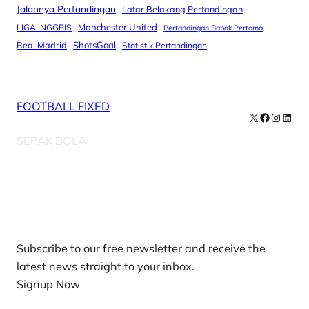
Jalannya Pertandingan
Latar Belakang Pertandingan
Manchester United
LIGA INGGRIS
Pertandingan Babak Pertama
Real Madrid
ShotsGoal
Statistik Pertandingan
FOOTBALL FIXED
X
Facebook
Instag
Linke
SEPAK BOLA
Our Newsletters
Subscribe to our free newsletter and receive the
latest news straight to your inbox.
Signup Now
News