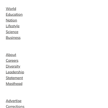
World
Education
Nation
Lifestyle
Science
Business
Company
About
Careers
Diversity
Leadership
Statement
Masthead
Contact
Advertise
Corrections