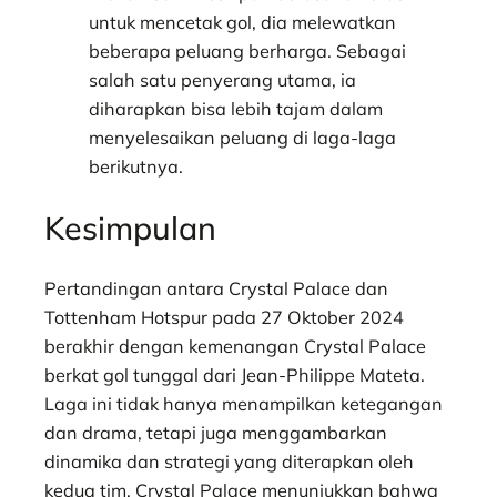
untuk mencetak gol, dia melewatkan
beberapa peluang berharga. Sebagai
salah satu penyerang utama, ia
diharapkan bisa lebih tajam dalam
menyelesaikan peluang di laga-laga
berikutnya.
Kesimpulan
Pertandingan antara Crystal Palace dan
Tottenham Hotspur pada 27 Oktober 2024
berakhir dengan kemenangan Crystal Palace
berkat gol tunggal dari Jean-Philippe Mateta.
Laga ini tidak hanya menampilkan ketegangan
dan drama, tetapi juga menggambarkan
dinamika dan strategi yang diterapkan oleh
kedua tim. Crystal Palace menunjukkan bahwa