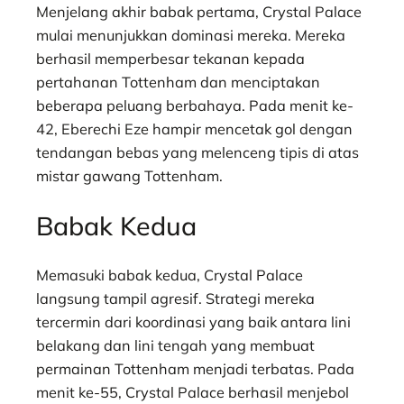
Menjelang akhir babak pertama, Crystal Palace
mulai menunjukkan dominasi mereka. Mereka
berhasil memperbesar tekanan kepada
pertahanan Tottenham dan menciptakan
beberapa peluang berbahaya. Pada menit ke-
42, Eberechi Eze hampir mencetak gol dengan
tendangan bebas yang melenceng tipis di atas
mistar gawang Tottenham.
Babak Kedua
Memasuki babak kedua, Crystal Palace
langsung tampil agresif. Strategi mereka
tercermin dari koordinasi yang baik antara lini
belakang dan lini tengah yang membuat
permainan Tottenham menjadi terbatas. Pada
menit ke-55, Crystal Palace berhasil menjebol