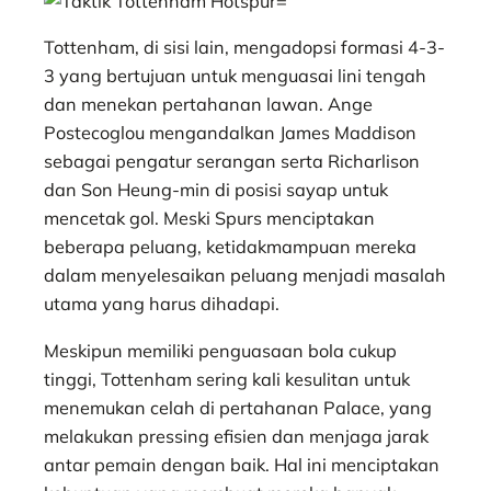
Tottenham, di sisi lain, mengadopsi formasi 4-3-
3 yang bertujuan untuk menguasai lini tengah
dan menekan pertahanan lawan. Ange
Postecoglou mengandalkan James Maddison
sebagai pengatur serangan serta Richarlison
dan Son Heung-min di posisi sayap untuk
mencetak gol. Meski Spurs menciptakan
beberapa peluang, ketidakmampuan mereka
dalam menyelesaikan peluang menjadi masalah
utama yang harus dihadapi.
Meskipun memiliki penguasaan bola cukup
tinggi, Tottenham sering kali kesulitan untuk
menemukan celah di pertahanan Palace, yang
melakukan pressing efisien dan menjaga jarak
antar pemain dengan baik. Hal ini menciptakan