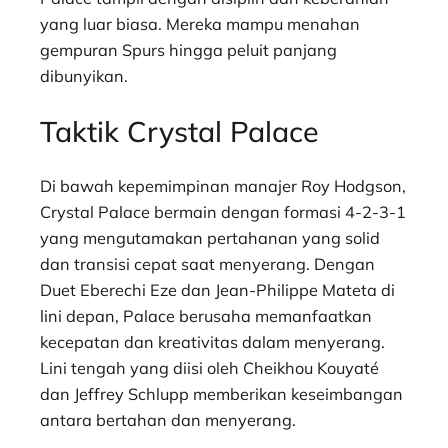
yang luar biasa. Mereka mampu menahan
gempuran Spurs hingga peluit panjang
dibunyikan.
Taktik Crystal Palace
Di bawah kepemimpinan manajer Roy Hodgson,
Crystal Palace bermain dengan formasi 4-2-3-1
yang mengutamakan pertahanan yang solid
dan transisi cepat saat menyerang. Dengan
Duet Eberechi Eze dan Jean-Philippe Mateta di
lini depan, Palace berusaha memanfaatkan
kecepatan dan kreativitas dalam menyerang.
Lini tengah yang diisi oleh Cheikhou Kouyaté
dan Jeffrey Schlupp memberikan keseimbangan
antara bertahan dan menyerang.