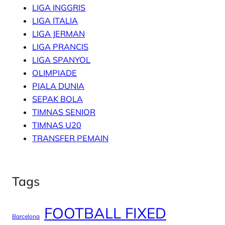
LIGA INGGRIS
LIGA ITALIA
LIGA JERMAN
LIGA PRANCIS
LIGA SPANYOL
OLIMPIADE
PIALA DUNIA
SEPAK BOLA
TIMNAS SENIOR
TIMNAS U20
TRANSFER PEMAIN
Tags
FOOTBALL FIXED
Barcelona