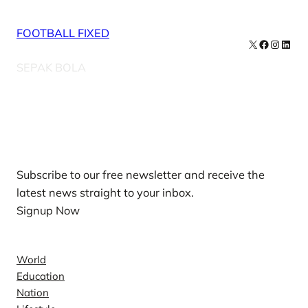
FOOTBALL FIXED
X
Facebook
Instag
Linke
SEPAK BOLA
Our Newsletters
Subscribe to our free newsletter and receive the
latest news straight to your inbox.
Signup Now
News
World
Education
Nation