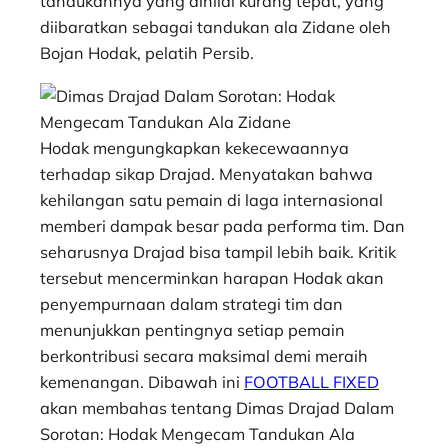
tandukannya yang dinilai kurang tepat, yang
s
b
e
g
e
e
diibaratkan sebagai tandukan ala Zidane oleh
A
o
n
r
Bojan Hodak, pelatih Persib.
p
o
g
a
p
k
e
m
r
Hodak mengungkapkan kekecewaannya
terhadap sikap Drajad. Menyatakan bahwa
kehilangan satu pemain di laga internasional
memberi dampak besar pada performa tim. Dan
seharusnya Drajad bisa tampil lebih baik. Kritik
tersebut mencerminkan harapan Hodak akan
penyempurnaan dalam strategi tim dan
menunjukkan pentingnya setiap pemain
berkontribusi secara maksimal demi meraih
kemenangan. Dibawah ini
FOOTBALL FIXED
akan membahas tentang Dimas Drajad Dalam
Sorotan: Hodak Mengecam Tandukan Ala