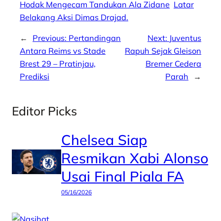
Hodak Mengecam Tandukan Ala Zidane
Latar
Belakang Aksi Dimas Drajad.
←
Previous:
Pertandingan
Next:
Juventus
Antara Reims vs Stade
Rapuh Sejak Gleison
Brest 29 – Pratinjau,
Bremer Cedera
Prediksi
Parah
→
Editor Picks
Chelsea Siap
Resmikan Xabi Alonso
Usai Final Piala FA
05/16/2026