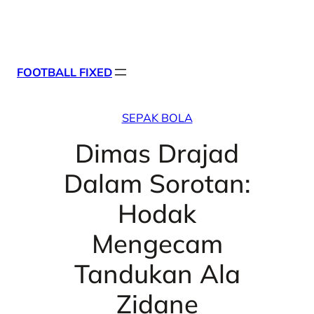
Skip
X
Facebook
Instag
Linke
to
content
FOOTBALL FIXED
SEPAK BOLA
Dimas Drajad
Dalam Sorotan:
Hodak
Mengecam
Tandukan Ala
Zidane