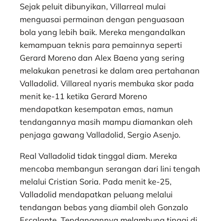
Sejak peluit dibunyikan, Villarreal mulai
menguasai permainan dengan penguasaan
bola yang lebih baik. Mereka mengandalkan
kemampuan teknis para pemainnya seperti
Gerard Moreno dan Alex Baena yang sering
melakukan penetrasi ke dalam area pertahanan
Valladolid. Villareal nyaris membuka skor pada
menit ke-11 ketika Gerard Moreno
mendapatkan kesempatan emas, namun
tendangannya masih mampu diamankan oleh
penjaga gawang Valladolid, Sergio Asenjo.
Real Valladolid tidak tinggal diam. Mereka
mencoba membangun serangan dari lini tengah
melalui Cristian Soria. Pada menit ke-25,
Valladolid mendapatkan peluang melalui
tendangan bebas yang diambil oleh Gonzalo
Escalante. Tendangannya melambung tinggi di