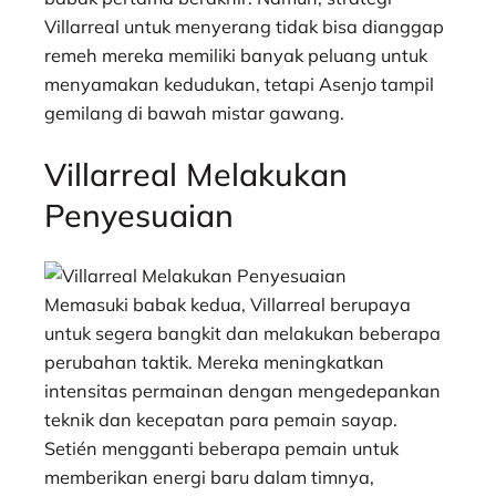
Villarreal untuk menyerang tidak bisa dianggap
remeh mereka memiliki banyak peluang untuk
menyamakan kedudukan, tetapi Asenjo tampil
gemilang di bawah mistar gawang.
Villarreal Melakukan
Penyesuaian
Memasuki babak kedua, Villarreal berupaya
untuk segera bangkit dan melakukan beberapa
perubahan taktik. Mereka meningkatkan
intensitas permainan dengan mengedepankan
teknik dan kecepatan para pemain sayap.
Setién mengganti beberapa pemain untuk
memberikan energi baru dalam timnya,