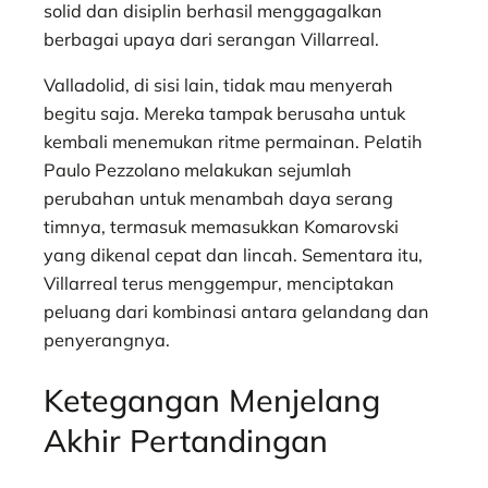
solid dan disiplin berhasil menggagalkan
berbagai upaya dari serangan Villarreal.
Valladolid, di sisi lain, tidak mau menyerah
begitu saja. Mereka tampak berusaha untuk
kembali menemukan ritme permainan. Pelatih
Paulo Pezzolano melakukan sejumlah
perubahan untuk menambah daya serang
timnya, termasuk memasukkan Komarovski
yang dikenal cepat dan lincah. Sementara itu,
Villarreal terus menggempur, menciptakan
peluang dari kombinasi antara gelandang dan
penyerangnya.
Ketegangan Menjelang
Akhir Pertandingan