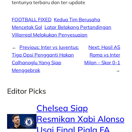
tentunya terbaru dan ter-update
FOOTBALL FIXED
Kedua Tim Berusaha
Mencetak Gol
Latar Belakang Pertandingan
Villarreal Melakukan Penyesuaian
←
Previous:
Inter vs Juventus:
Next:
Hasil AS
Tiga Opsi Pengganti Hakan
Roma vs Inter
Calhanoglu Yang Siap
Milan – Skor 0-1
Menggebrak
→
Editor Picks
Chelsea Siap
Resmikan Xabi Alonso
Usai Final Piala FA