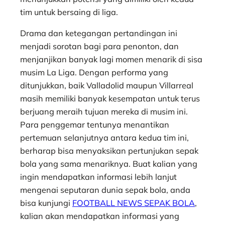
tim untuk bersaing di liga.
Drama dan ketegangan pertandingan ini
menjadi sorotan bagi para penonton, dan
menjanjikan banyak lagi momen menarik di sisa
musim La Liga. Dengan performa yang
ditunjukkan, baik Valladolid maupun Villarreal
masih memiliki banyak kesempatan untuk terus
berjuang meraih tujuan mereka di musim ini.
Para penggemar tentunya menantikan
pertemuan selanjutnya antara kedua tim ini,
berharap bisa menyaksikan pertunjukan sepak
bola yang sama menariknya. Buat kalian yang
ingin mendapatkan informasi lebih lanjut
mengenai seputaran dunia sepak bola, anda
bisa kunjungi
FOOTBALL NEWS SEPAK BOLA
,
kalian akan mendapatkan informasi yang