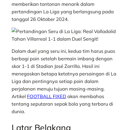
t
e
s
e
p
e
r
memberikan tontonan menarik dalam
s
b
e
g
e
e
pertandingan La Liga yang berlangsung pada
A
o
n
r
tanggal 26 Oktober 2024.
p
o
g
a
p
k
e
m
r
Dalam duel yang seru ini, kedua tim harus puas
berbagi poin setelah bermain imbang dengan
skor 1-1 di Stadion José Zorrilla. Hasil ini
menegaskan betapa ketatnya persaingan di La
Liga dan pentingnya setiap poin dalam
perjalanan menuju tujuan masing-masing.
Artikel
FOOTBALL FIXED
akan membahas
tentang seputaran sepak bola yang terbaru di
dunia.
Latar Belakang