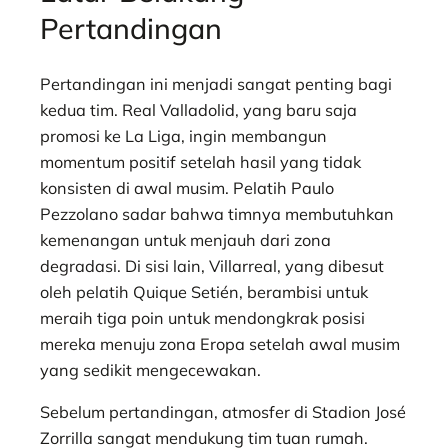
Pertandingan
Pertandingan ini menjadi sangat penting bagi
kedua tim. Real Valladolid, yang baru saja
promosi ke La Liga, ingin membangun
momentum positif setelah hasil yang tidak
konsisten di awal musim. Pelatih Paulo
Pezzolano sadar bahwa timnya membutuhkan
kemenangan untuk menjauh dari zona
degradasi. Di sisi lain, Villarreal, yang dibesut
oleh pelatih Quique Setién, berambisi untuk
meraih tiga poin untuk mendongkrak posisi
mereka menuju zona Eropa setelah awal musim
yang sedikit mengecewakan.
Sebelum pertandingan, atmosfer di Stadion José
Zorrilla sangat mendukung tim tuan rumah.