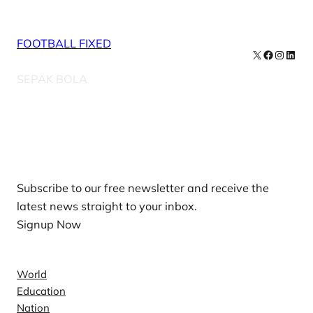
FOOTBALL FIXED
X
Facebook
Instag
Linke
SEPAK BOLA
Our Newsletters
Subscribe to our free newsletter and receive the
latest news straight to your inbox.
Signup Now
News
World
Education
Nation