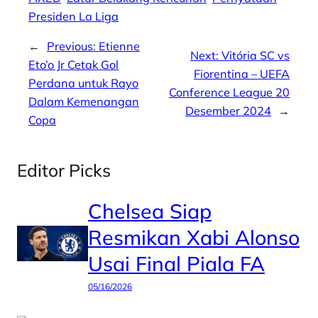
Presiden La Liga
←
Previous:
Etienne
Next:
Vitória SC vs
Eto’o Jr Cetak Gol
Fiorentina – UEFA
Perdana untuk Rayo
Conference League 20
Dalam Kemenangan
Desember 2024
→
Copa
Editor Picks
Chelsea Siap
Resmikan Xabi Alonso
Usai Final Piala FA
05/16/2026