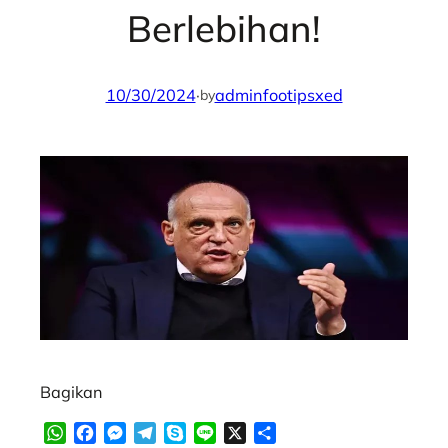
Berlebihan!
10/30/2024
·
adminfootipsxed
by
Bagikan
W
F
M
T
S
L
X
S