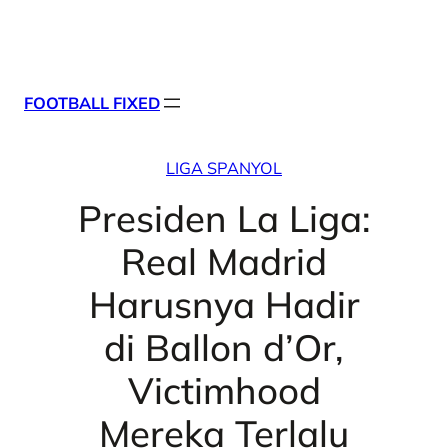
Skip
X
Facebook
Instag
Linke
to
content
FOOTBALL FIXED
LIGA SPANYOL
Presiden La Liga:
Real Madrid
Harusnya Hadir
di Ballon d’Or,
Victimhood
Mereka Terlalu