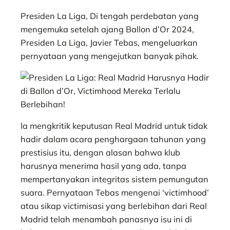
h
a
e
e
k
i
h
a
c
s
l
y
n
a
Presiden La Liga, Di tengah perdebatan yang
t
e
s
e
p
e
r
mengemuka setelah ajang Ballon d’Or 2024,
s
b
e
g
e
e
Presiden La Liga, Javier Tebas, mengeluarkan
A
o
n
r
pernyataan yang mengejutkan banyak pihak.
p
o
g
a
p
k
e
m
r
Ia mengkritik keputusan Real Madrid untuk tidak
hadir dalam acara penghargaan tahunan yang
prestisius itu, dengan alasan bahwa klub
harusnya menerima hasil yang ada, tanpa
mempertanyakan integritas sistem pemungutan
suara. Pernyataan Tebas mengenai ‘victimhood’
atau sikap victimisasi yang berlebihan dari Real
Madrid telah menambah panasnya isu ini di