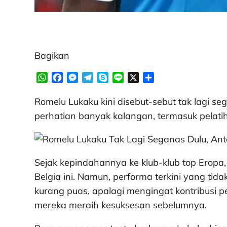
Bagikan
W
F
M
T
S
L
X
S
h
a
e
e
k
i
h
a
c
s
l
y
n
a
Romelu Lukaku kini disebut-sebut tak lagi seg
t
e
s
e
p
e
r
perhatian banyak kalangan, termasuk pelatih
s
b
e
g
e
e
A
o
n
r
p
o
g
a
p
k
e
m
Sejak kepindahannya ke klub-klub top Eropa,
r
Belgia ini. Namun, performa terkini yang t
kurang puas, apalagi mengingat kontribusi 
mereka meraih kesuksesan sebelumnya.