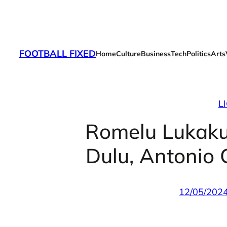
Skip
to
content
FOOTBALL FIXED
Home
Culture
Business
Tech
Politics
Arts
L
Romelu Lukaku
Dulu, Antonio
12/05/202