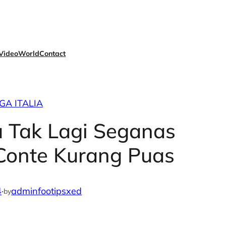
Video
World
Contact
IGA ITALIA
 Tak Lagi Seganas
 Conte Kurang Puas
4
·
adminfootipsxed
by