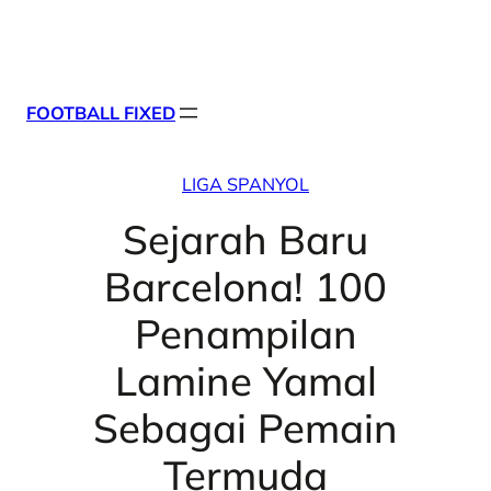
Skip
X
Facebook
Instag
Linke
to
content
FOOTBALL FIXED
LIGA SPANYOL
Sejarah Baru
Barcelona! 100
Penampilan
Lamine Yamal
Sebagai Pemain
Termuda