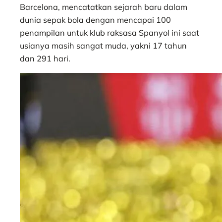
t
e
s
e
p
e
r
Barcelona, mencatatkan sejarah baru dalam
s
b
e
g
e
e
dunia sepak bola dengan mencapai 100
A
o
n
r
penampilan untuk klub raksasa Spanyol ini saat
p
o
g
a
usianya masih sangat muda, yakni 17 tahun
p
k
e
m
dan 291 hari.
r