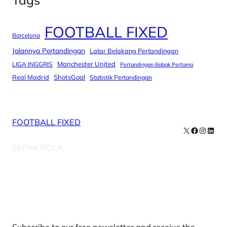
FOOTBALL FIXED
Barcelona
Jalannya Pertandingan
Latar Belakang Pertandingan
Manchester United
LIGA INGGRIS
Pertandingan Babak Pertama
Real Madrid
ShotsGoal
Statistik Pertandingan
FOOTBALL FIXED
X
Facebook
Instag
Linke
SEPAK BOLA
Our Newsletters
Subscribe to our free newsletter and receive the