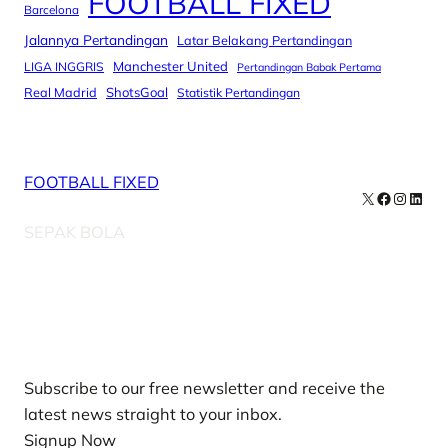
FOOTBALL FIXED
Barcelona
Jalannya Pertandingan
Latar Belakang Pertandingan
Manchester United
LIGA INGGRIS
Pertandingan Babak Pertama
Real Madrid
ShotsGoal
Statistik Pertandingan
FOOTBALL FIXED
X
Facebook
Instag
Linke
SEPAK BOLA
Our Newsletters
Subscribe to our free newsletter and receive the
latest news straight to your inbox.
Signup Now