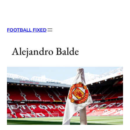
Skip
X
Facebook
Instag
Linke
to
content
FOOTBALL FIXED
Alejandro Balde