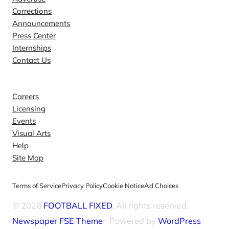
Corrections
Announcements
Press Center
Internships
Contact Us
Explore
Careers
Licensing
Events
Visual Arts
Help
Site Map
Terms of Service
Privacy Policy
Cookie Notice
Ad Choices
© 2026
FOOTBALL FIXED
. All rights reserved.
Newspaper FSE Theme
⋅ Powered by
WordPress