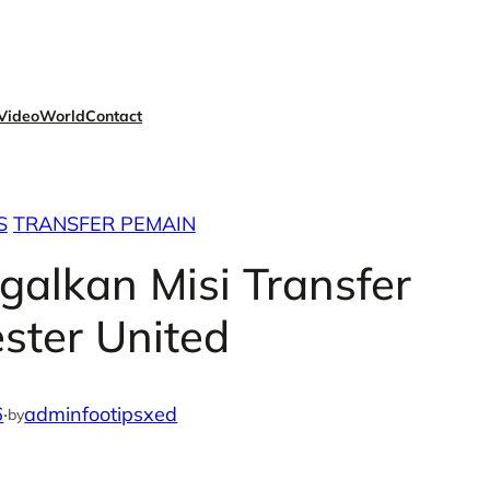
Video
World
Contact
S
TRANSFER PEMAIN
galkan Misi Transfer
ster United
6
·
adminfootipsxed
by