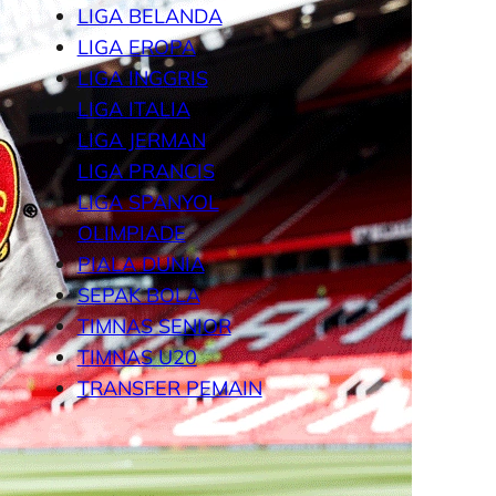
LIGA BELANDA
LIGA EROPA
LIGA INGGRIS
LIGA ITALIA
LIGA JERMAN
LIGA PRANCIS
LIGA SPANYOL
OLIMPIADE
PIALA DUNIA
SEPAK BOLA
TIMNAS SENIOR
TIMNAS U20
TRANSFER PEMAIN