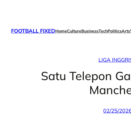
Skip
to
content
FOOTBALL FIXED
Home
Culture
Business
Tech
Politics
Arts
LIGA INGGRI
Satu Telepon Ga
Manche
02/25/202