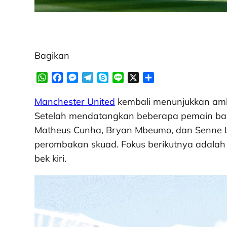
Bagikan
W
F
M
T
S
L
X
S
h
a
e
e
k
i
h
a
c
s
l
y
n
a
Manchester United
kembali menunjukkan amb
t
e
s
e
p
e
r
Setelah mendatangkan beberapa pemain bar
s
b
e
g
e
e
Matheus Cunha, Bryan Mbeumo, dan Senne 
A
o
n
r
perombakan skuad. Fokus berikutnya adalah 
p
o
g
a
p
k
e
m
bek kiri.
r