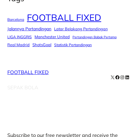
FOOTBALL FIXED
Barcelona
Jalannya Pertandingan
Latar Belakang Pertandingan
Manchester United
LIGA INGGRIS
Pertandingan Babak Pertama
Real Madrid
ShotsGoal
Statistik Pertandingan
FOOTBALL FIXED
X
Facebook
Instag
Linke
SEPAK BOLA
Our Newsletters
Subscribe to our free newsletter and receive the