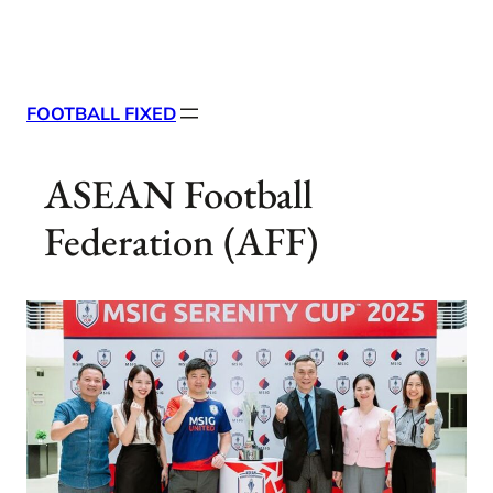
Skip
X
Facebook
Instag
Linke
to
content
FOOTBALL FIXED
ASEAN Football
Federation (AFF)