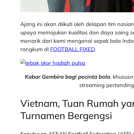
Ajang ini akan diikuti oleh delapan tim nasi
upaya memajukan kualitas dan daya saing se
menarik dari kami mengenai sepak bola Indon
rangkum di
FOOTBALL FIXED
.
Kabar Gembira bagi pecinta bola
, khususn
streaming pertandin
Vietnam, Tuan Rumah ya
Turnamen Bergengsi
Keputusan ASEAN Football Federation (AFF)