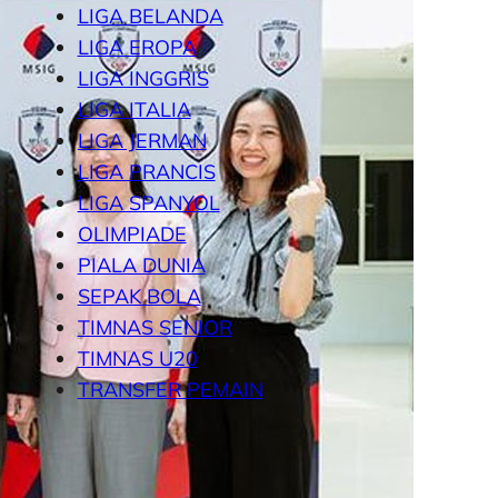
LIGA BELANDA
LIGA EROPA
LIGA INGGRIS
LIGA ITALIA
LIGA JERMAN
LIGA PRANCIS
LIGA SPANYOL
OLIMPIADE
PIALA DUNIA
SEPAK BOLA
TIMNAS SENIOR
TIMNAS U20
TRANSFER PEMAIN