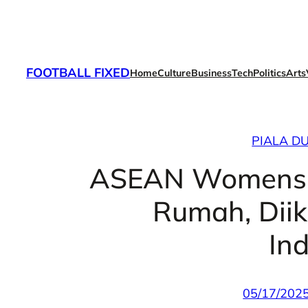
Skip
to
content
FOOTBALL FIXED
Home
Culture
Business
Tech
Politics
Arts
PIALA D
ASEAN Womens 2
Rumah, Diik
In
05/17/202