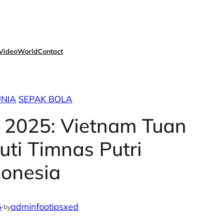
Video
World
Contact
UNIA
SEPAK BOLA
025: Vietnam Tuan
uti Timnas Putri
donesia
5
·
adminfootipsxed
by