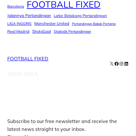
FOOTBALL FIXED
Barcelona
Jalannya Pertandingan
Latar Belakang Pertandingan
Manchester United
LIGA INGGRIS
Pertandingan Babak Pertama
Real Madrid
ShotsGoal
Statistik Pertandingan
FOOTBALL FIXED
X
Facebook
Instag
Linke
SEPAK BOLA
Our Newsletters
Subscribe to our free newsletter and receive the
latest news straight to your inbox.