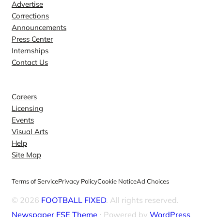
Advertise
Corrections
Announcements
Press Center
Internships
Contact Us
Explore
Careers
Licensing
Events
Visual Arts
Help
Site Map
Terms of Service
Privacy Policy
Cookie Notice
Ad Choices
© 2026
FOOTBALL FIXED
. All rights reserved.
Newspaper FSE Theme
⋅ Powered by
WordPress