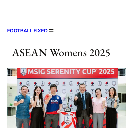
Skip
X
Facebook
Instag
Linke
to
content
FOOTBALL FIXED
ASEAN Womens 2025