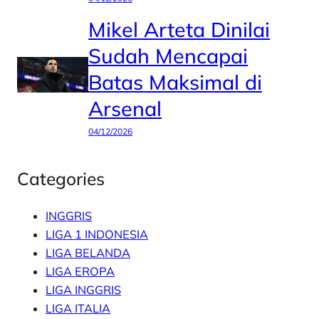
Mikel Arteta Dinilai
Sudah Mencapai
Batas Maksimal di
Arsenal
04/12/2026
Categories
INGGRIS
LIGA 1 INDONESIA
LIGA BELANDA
LIGA EROPA
LIGA INGGRIS
LIGA ITALIA