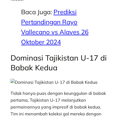
Baca Juga:
Prediksi
Pertandingan Rayo
Vallecano vs Alaves 26
Oktober 2024
Dominasi Tajikistan U-17 di
Babak Kedua
Tidak hanya puas dengan keunggulan di babak
pertama, Tajikistan U-17 melanjutkan
permainannya yang impresif di babak kedua.
Tim ini menambah koleksi gol mereka dengan