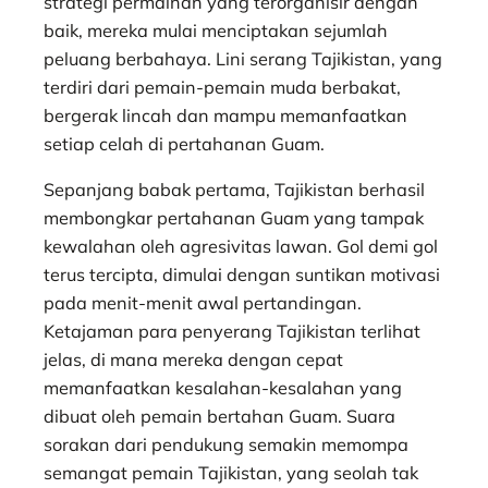
strategi permainan yang terorganisir dengan
baik, mereka mulai menciptakan sejumlah
peluang berbahaya. Lini serang Tajikistan, yang
terdiri dari pemain-pemain muda berbakat,
bergerak lincah dan mampu memanfaatkan
setiap celah di pertahanan Guam.
Sepanjang babak pertama, Tajikistan berhasil
membongkar pertahanan Guam yang tampak
kewalahan oleh agresivitas lawan. Gol demi gol
terus tercipta, dimulai dengan suntikan motivasi
pada menit-menit awal pertandingan.
Ketajaman para penyerang Tajikistan terlihat
jelas, di mana mereka dengan cepat
memanfaatkan kesalahan-kesalahan yang
dibuat oleh pemain bertahan Guam. Suara
sorakan dari pendukung semakin memompa
semangat pemain Tajikistan, yang seolah tak