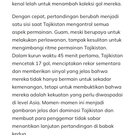
kenal lelah untuk menambah koleksi gol mereka.
Dengan cepat, pertandingan berubah menjadi
satu sisi saat Tajikistan mengontrol semua
aspek permainan. Guam, meski berupaya untuk
melakukan perlawanan, tampak kesulitan untuk
mengimbangi ritme permainan Tajikistan.
Dalam kurun waktu 45 menit pertama, Tajikistan
mencetak 17 gol, menciptakan rekor sementara
dan memberikan sinyal yang jelas bahwa
mereka tidak hanya bermain untuk sekadar
kemenangan, tetapi untuk membuktikan bahwa
mereka adalah kekuatan yang perlu diwaspadai
di level Asia. Momen-momen ini menjadi
gambaran jelas dari dominasi Tajikistan dan
membuat para penggemar tidak sabar
menantikan lanjutan pertandingan di babak
kedua.