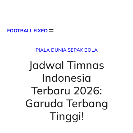
Skip
X
Facebook
Instag
Linke
to
content
FOOTBALL FIXED
PIALA DUNIA
SEPAK BOLA
Jadwal Timnas
Indonesia
Terbaru 2026:
Garuda Terbang
Tinggi!