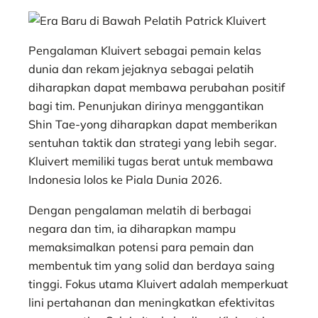
Pengalaman Kluivert sebagai pemain kelas
dunia dan rekam jejaknya sebagai pelatih
diharapkan dapat membawa perubahan positif
bagi tim. Penunjukan dirinya menggantikan
Shin Tae-yong diharapkan dapat memberikan
sentuhan taktik dan strategi yang lebih segar.
Kluivert memiliki tugas berat untuk membawa
Indonesia lolos ke Piala Dunia 2026.
Dengan pengalaman melatih di berbagai
negara dan tim, ia diharapkan mampu
memaksimalkan potensi para pemain dan
membentuk tim yang solid dan berdaya saing
tinggi. Fokus utama Kluivert adalah memperkuat
lini pertahanan dan meningkatkan efektivitas