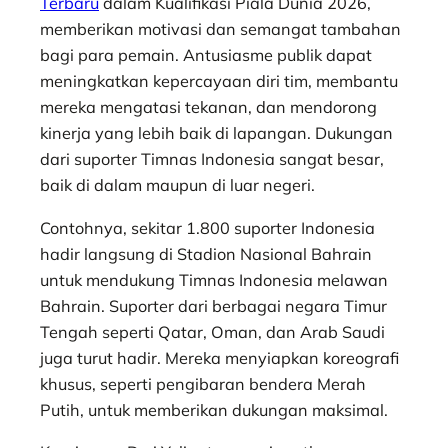
Terbaru
dalam Kualifikasi Piala Dunia 2026,
memberikan motivasi dan semangat tambahan
bagi para pemain. Antusiasme publik dapat
meningkatkan kepercayaan diri tim, membantu
mereka mengatasi tekanan, dan mendorong
kinerja yang lebih baik di lapangan. Dukungan
dari suporter Timnas Indonesia sangat besar,
baik di dalam maupun di luar negeri.
Contohnya, sekitar 1.800 suporter Indonesia
hadir langsung di Stadion Nasional Bahrain
untuk mendukung Timnas Indonesia melawan
Bahrain. Suporter dari berbagai negara Timur
Tengah seperti Qatar, Oman, dan Arab Saudi
juga turut hadir. Mereka menyiapkan koreografi
khusus, seperti pengibaran bendera Merah
Putih, untuk memberikan dukungan maksimal.