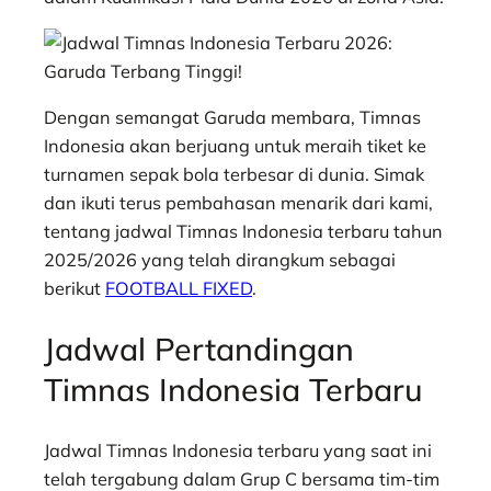
A
o
n
r
p
o
g
a
p
k
e
m
r
Dengan semangat Garuda membara, Timnas
Indonesia akan berjuang untuk meraih tiket ke
turnamen sepak bola terbesar di dunia. Simak
dan ikuti terus pembahasan menarik dari kami,
tentang jadwal Timnas Indonesia terbaru tahun
2025/2026 yang telah dirangkum sebagai
berikut
FOOTBALL FIXED
.
Jadwal Pertandingan
Timnas Indonesia Terbaru
Jadwal Timnas Indonesia terbaru yang saat ini
telah tergabung dalam Grup C bersama tim-tim