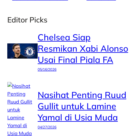
Editor Picks
Chelsea Siap
Resmikan Xabi Alonso
Usai Final Piala FA
05/16/2026
Nasihat Penting Ruud
Gullit untuk Lamine
Yamal di Usia Muda
04/27/2026