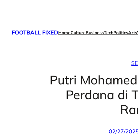
Skip
to
content
FOOTBALL FIXED
Home
Culture
Business
Tech
Politics
Arts
S
Putri Mohamed
Perdana di 
Ra
02/27/202