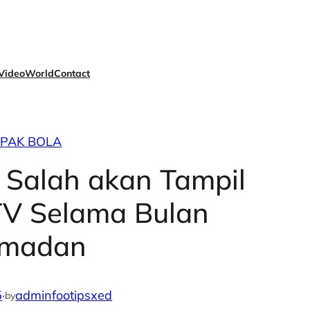
Video
World
Contact
EPAK BOLA
 Salah akan Tampil
TV Selama Bulan
madan
5
·
adminfootipsxed
by