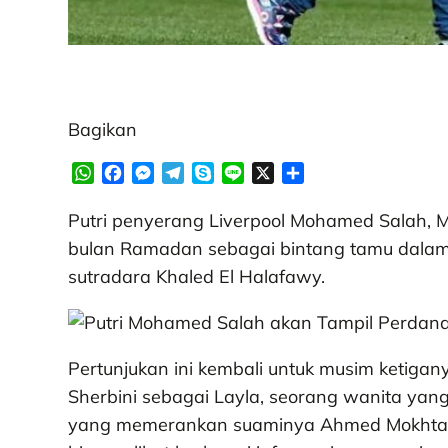
Bagikan
W
F
M
T
S
L
X
S
h
a
e
e
k
i
h
a
c
s
l
y
n
a
Putri penyerang Liverpool Mohamed Salah, 
t
e
s
e
p
e
r
bulan Ramadan sebagai bintang tamu dalam s
s
b
e
g
e
e
sutradara Khaled El Halafawy.
A
o
n
r
p
o
g
a
p
k
e
m
r
Pertunjukan ini kembali untuk musim ketigany
Sherbini sebagai Layla, seorang wanita yang 
yang memerankan suaminya Ahmed Mokhtar, 